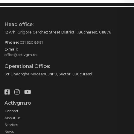
Head office:
12 Arh. Grigore Cerchez Street District 1, Bucharest, 011876
Phone:
031 620 85 91
E-mail:
office@activgm.ro
Operational Office:
Str.Gheorghe Moceanu, Nr 9, Sector 1, Bucuresti
Activgm.ro
Contact
About us
Services
News
Home