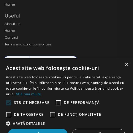
Useful
About us
Home
Contact
Terms and conditions of use
×
Acest site web folosește cookie-uri
Acest site web folosește cookie-uri pentru a îmbunătăți experiența
utilizatorului. Prin utilizarea site-ului nostru web, sunteți de acord cu
toate cookie-urile în conformitate cu Politica noastră privind cookie-
urile.
Află mai multe
Copyright ©️ 2026 activgm.ro
STRICT NECESARE
DE PERFORMANȚĂ
DE TARGETARE
DE FUNCŢIONALITATE
ARATĂ DETALIILE